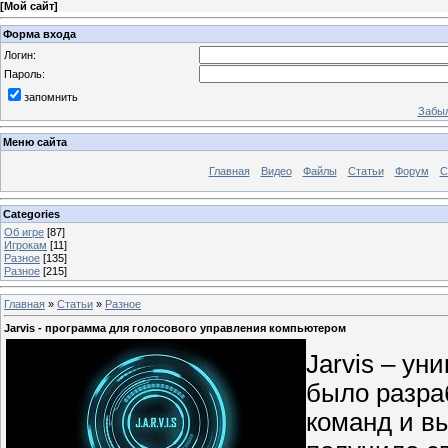
[
Мой сайт
]
Форма входа
Логин:
Пароль:
запомнить
Забыл
Меню сайта
Главная
Видео
Файлы
Статьи
Форум
С
Categories
Об игре
[87]
Игрокам
[11]
Разное
[135]
Разное
[215]
Главная
»
Статьи
»
Разное
Jarvis - программа для голосового управления компьютером
Jarvis – ун
было разра
команд и в