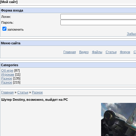
[
Мой сайт
]
Форма входа
Логин:
Пароль:
запомнить
Забыл
Меню сайта
Главная
Видео
Файлы
Статьи
Форум
С
Categories
Об игре
[87]
Игрокам
[11]
Разное
[135]
Разное
[215]
Главная
»
Статьи
»
Разное
Шутер Destiny, возможно, выйдет на PC