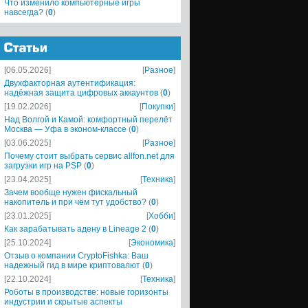
Что изменило компьютерные игры
навсегда?
(
0
)
[06.05.2026]
[
Разное
]
Двухфакторная аутентификация:
надёжная защита цифровых аккаунтов
(
0
)
[19.02.2026]
[
Покупки
]
Над Волгой и Камой: комфортный перелёт
Москва — Уфа в эконом-классе
(
0
)
[03.06.2025]
[
Разное
]
Почему стоит выбрать сервис allfon.net для
загрузки игр на PSP
(
0
)
[23.04.2025]
[
Техника
]
Зачем вообще нужен фискальный
накопитель и при чём тут удобство?
(
0
)
[23.01.2025]
[
Хобби
]
Как зарабатывать адену в Lineage 2
(
0
)
[25.10.2024]
[
Экономика
]
Отзыв о компании CryptoFishka: Ваш
надежный гид в мире криптовалют
(
0
)
[22.10.2024]
[
Техника
]
Роботы в производстве: новые горизонты
индустрии и скрытые аспекты