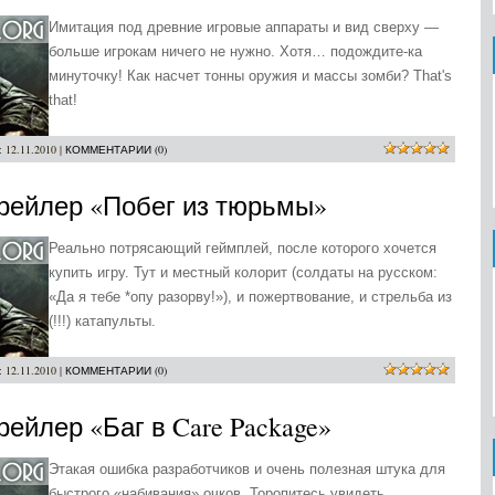
Имитация под древние игровые аппараты и вид сверху —
больше игрокам ничего не нужно. Хотя… подождите-ка
минуточку! Как насчет тонны оружия и массы зомби? That's
that!
:
12.11.2010
|
КОММЕНТАРИИ (0)
s Трейлер «Побег из тюрьмы»
Реально потрясающий геймплей, после которого хочется
купить игру. Тут и местный колорит (солдаты на русском:
«Да я тебе *опу разорву!»), и пожертвование, и стрельба из
(!!!) катапульты.
:
12.11.2010
|
КОММЕНТАРИИ (0)
Трейлер «Баг в Care Package»
Этакая ошибка разработчиков и очень полезная штука для
быстрого «набивания» очков. Торопитесь увидеть