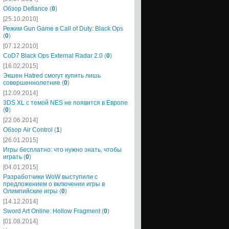
Обзор Defiance
(
0
)
[25.10.2010]
Режим Gun Game в Call of Duty: Black Ops
(
0
)
[07.12.2010]
CoD7 Black Ops External Radar 2.0
(
0
)
[16.02.2015]
Экшен Hatred смогут купить лишь
совершеннолетние
(
0
)
[12.09.2014]
3DS XL с темой NES не появится в Европе
(
0
)
[22.06.2014]
Обзор Air Control
(
1
)
[26.01.2015]
Игры бесплатно: что нужно знать, чтобы
играть
(
0
)
[04.01.2015]
Разработчики WoW выступили с
предложением о включении игры в
Олимпийские игры
(
0
)
[14.12.2014]
Sword Art Online: Hollow Fragment
(
0
)
[01.08.2014]