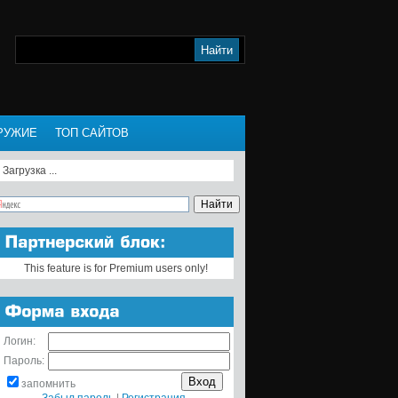
РУЖИЕ
ТОП САЙТОВ
Загрузка ...
This feature is for Premium users only!
Логин:
Пароль:
запомнить