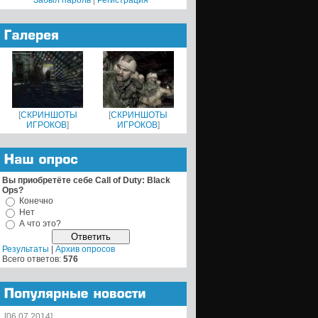
Забыл пароль
|
Регистрация
[
СКРИНШОТЫ
[
СКРИНШОТЫ
ИГРОКОВ
]
ИГРОКОВ
]
Вы приобретёте себе Call of Duty: Black
Ops?
Конечно
Нет
А что это?
Результаты
|
Архив опросов
Всего ответов:
576
[06.07.2014]