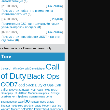
автоматизации
(
0
)
[21.10.2024]
[
Экономика
]
Почему стоит обратить внимание на
криптомаркетинг?
(
0
)
[14.10.2024]
[
Покупки
]
Промокоды в CS2: как получить бонусы и
усилить игровой процесс
(
0
)
[07.07.2024]
[
Экономика
]
Почему стоит приобрести USDT и как это
сделать?
(
0
)
is feature is for Premium users only!
Call
treyarch
Win
обои
WMD
multiplayer
of Duty
Black Ops
COD7
cod
black
Duty
of
Ops
Call
trailer
форум
аватары
нубы
Xbox
nokia
темы
Gameplay
E3 2010
на Мобильный
pack
Prestige
чит
userbars
Трейнер
мультиплеер
perks
bo
Sharpshooter
save
Конфиг
nocd
crack
Theater mode
мод
зомби
старые
Modern Warfare
Activision
Warfare
Modern
Infinity Ward
gamescom