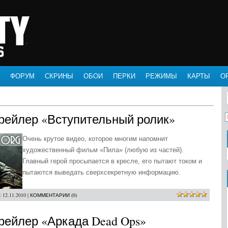
ФОРУМ
СКРИНЫ
ОБОИ
ПЕРКИ
РЕЖИМЫ
КАРТЫ
О
s Трейлер «Вступительный ролик»
Очень крутое видео, которое многим напомнит
художественный фильм «Пила» (любую из частей).
Главный герой просыпается в кресле, его пытают током и
пытаются выведать сверхсекретную информацию.
:
12.11.2010
|
КОММЕНТАРИИ (0)
 Трейлер «Аркада Dead Ops»