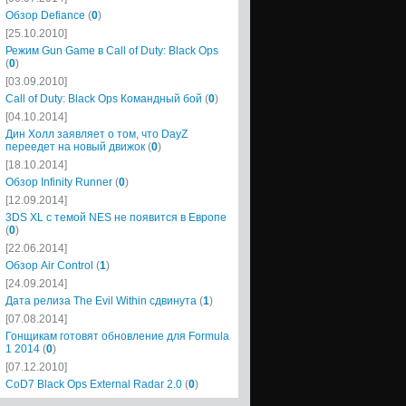
Обзор Defiance
(
0
)
[25.10.2010]
Режим Gun Game в Call of Duty: Black Ops
(
0
)
[03.09.2010]
Call of Duty: Black Ops Командный бой
(
0
)
[04.10.2014]
Дин Холл заявляет о том, что DayZ
переедет на новый движок
(
0
)
[18.10.2014]
Обзор Infinity Runner
(
0
)
[12.09.2014]
3DS XL с темой NES не появится в Европе
(
0
)
[22.06.2014]
Обзор Air Control
(
1
)
[24.09.2014]
Дата релиза The Evil Within сдвинута
(
1
)
[07.08.2014]
Гонщикам готовят обновление для Formula
1 2014
(
0
)
[07.12.2010]
CoD7 Black Ops External Radar 2.0
(
0
)