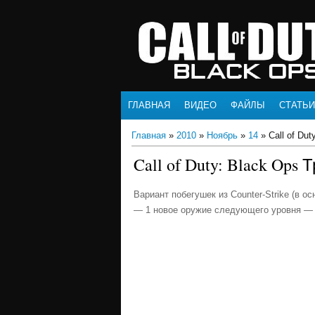
ГЛАВНАЯ
ВИДЕО
ФАЙЛЫ
СТАТЬИ
Главная
»
2010
»
Ноябрь
»
14
» Call of Du
Call of Duty: Black Ops
Вариант побегушек из Counter-Strike (в ос
— 1 новое оружие следующего уровня — 