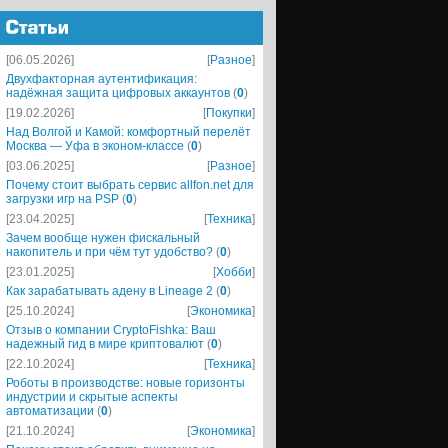
[06.05.2026]
[
Разное
]
Двухфакторная аутентификация:
надёжная защита цифровых аккаунтов
(
0
)
[19.02.2026]
[
Покупки
]
Над Волгой и Камой: комфортный перелёт
Москва — Уфа в эконом-классе
(
0
)
[03.06.2025]
[
Разное
]
Почему стоит выбрать сервис allfon.net для
загрузки игр на PSP
(
0
)
[23.04.2025]
[
Техника
]
Зачем вообще нужен фискальный
накопитель и при чём тут удобство?
(
0
)
[23.01.2025]
[
Хобби
]
Как зарабатывать адену в Lineage 2
(
0
)
[25.10.2024]
[
Экономика
]
Отзыв о компании CryptoFishka: Ваш
надежный гид в мире криптовалют
(
0
)
[22.10.2024]
[
Техника
]
Роботы в производстве: новые горизонты
индустрии и скрытые аспекты
автоматизации
(
0
)
[21.10.2024]
[
Экономика
]