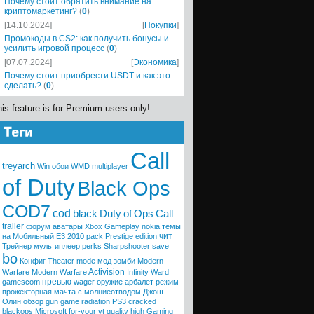
Почему стоит обратить внимание на
криптомаркетинг?
(
0
)
[14.10.2024]
[
Покупки
]
Промокоды в CS2: как получить бонусы и
усилить игровой процесс
(
0
)
[07.07.2024]
[
Экономика
]
Почему стоит приобрести USDT и как это
сделать?
(
0
)
is feature is for Premium users only!
Call
treyarch
Win
обои
WMD
multiplayer
of Duty
Black Ops
COD7
cod
black
Duty
of
Ops
Call
trailer
форум
аватары
Xbox
Gameplay
nokia
темы
чит
на Мобильный
E3 2010
pack
Prestige
edition
Трейнер
мультиплеер
perks
Sharpshooter
save
bo
Конфиг
Theater mode
мод
зомби
Modern
Activision
Warfare
Modern
Warfare
Infinity Ward
превью
gamescom
wager
оружие
арбалет
режим
прожекторная мачта с молниеотводом
Джош
Олин
обзор
gun game
radiation
PS3
cracked
blackops
Microsoft
for-your
yt quality high
Gaming