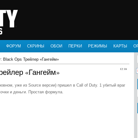
ФОРУМ
СКРИНЫ
ОБОИ
ПЕРКИ
РЕЖИМЫ
КАРТЫ
О
ty: Black Ops Трейлер «Гангейм»
 Трейлер «Гангейм»
12:16
новном, уже из Source версии) пришел в Call of Duty. 1 убитый враг
очки и деньги. Простая формула.