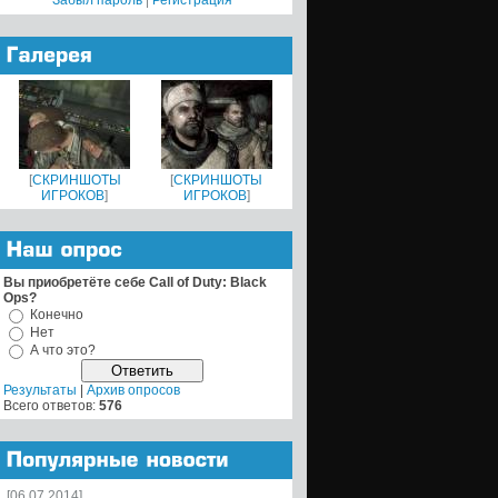
Забыл пароль
|
Регистрация
[
СКРИНШОТЫ
[
СКРИНШОТЫ
ИГРОКОВ
]
ИГРОКОВ
]
Вы приобретёте себе Call of Duty: Black
Ops?
Конечно
Нет
А что это?
Результаты
|
Архив опросов
Всего ответов:
576
[06.07.2014]