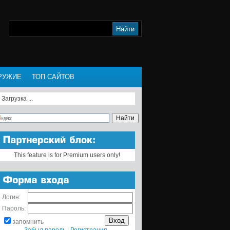
РУЖИЕ
ТОП САЙТОВ
Загрузка ...
This feature is for Premium users only!
Логин:
Пароль:
запомнить