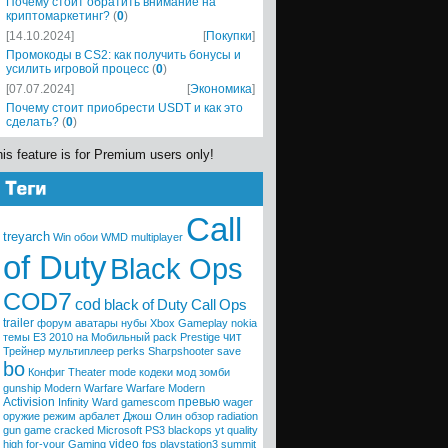
Почему стоит обратить внимание на
криптомаркетинг?
(
0
)
[14.10.2024]
[
Покупки
]
Промокоды в CS2: как получить бонусы и
усилить игровой процесс
(
0
)
[07.07.2024]
[
Экономика
]
Почему стоит приобрести USDT и как это
сделать?
(
0
)
is feature is for Premium users only!
Call
treyarch
Win
обои
WMD
multiplayer
of Duty
Black Ops
COD7
cod
black
of
Duty
Call
Ops
trailer
форум
аватары
нубы
Xbox
Gameplay
nokia
чит
темы
E3 2010
на Мобильный
pack
Prestige
Трейнер
мультиплеер
perks
Sharpshooter
save
bo
Конфиг
Theater mode
кодеки
мод
зомби
gunship
Modern Warfare
Warfare
Modern
Activision
превью
Infinity Ward
gamescom
wager
оружие
режим
арбалет
Джош Олин
обзор
radiation
gun game
cracked
Microsoft
PS3
blackops
yt quality
video
high
for-your
Gaming
fps
playstation3
summit