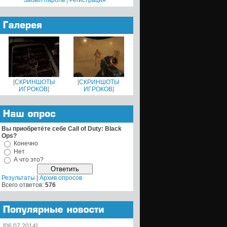
Забыл пароль
|
Регистрация
[
СКРИНШОТЫ
[
СКРИНШОТЫ
ИГРОКОВ
]
ИГРОКОВ
]
Вы приобретёте себе Call of Duty: Black
Ops?
Конечно
Нет
А что это?
Результаты
|
Архив опросов
Всего ответов:
576
[06.07.2014]