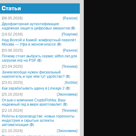
[06.05.2026]
[
Разное
]
Двухфакторная аутентификация:
надёжная защита цифровых аккаунтов
(
0
)
[19.02.2026]
[
Покупки
]
Над Волгой и Камой: комфортный перелёт
Москва — Уфа в эконом-классе
(
0
)
[03.06.2025]
[
Разное
]
Почему стоит выбрать сервис allfon.net для
загрузки игр на PSP
(
0
)
[23.04.2025]
[
Техника
]
Зачем вообще нужен фискальный
накопитель и при чём тут удобство?
(
0
)
[23.01.2025]
[
Хобби
]
Как зарабатывать адену в Lineage 2
(
0
)
[25.10.2024]
[
Экономика
]
Отзыв о компании CryptoFishka: Ваш
надежный гид в мире криптовалют
(
0
)
[22.10.2024]
[
Техника
]
Роботы в производстве: новые горизонты
индустрии и скрытые аспекты
автоматизации
(
0
)
[21.10.2024]
[
Экономика
]