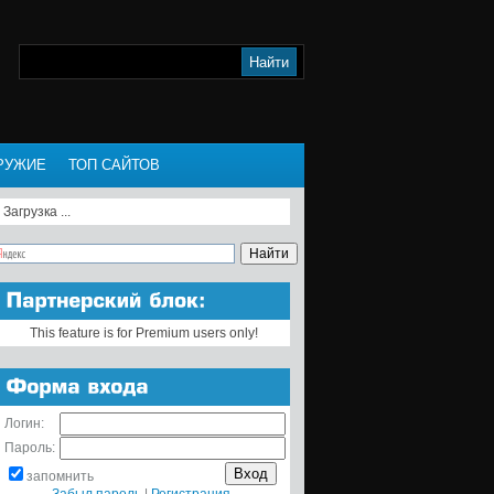
РУЖИЕ
ТОП САЙТОВ
Загрузка ...
This feature is for Premium users only!
Логин:
Пароль:
запомнить