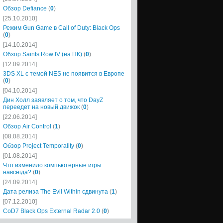
Обзор Defiance
(
0
)
[25.10.2010]
Режим Gun Game в Call of Duty: Black Ops
(
0
)
[14.10.2014]
Обзор Saints Row IV (на ПК)
(
0
)
[12.09.2014]
3DS XL с темой NES не появится в Европе
(
0
)
[04.10.2014]
Дин Холл заявляет о том, что DayZ
переедет на новый движок
(
0
)
[22.06.2014]
Обзор Air Control
(
1
)
[08.08.2014]
Обзор Project Temporality
(
0
)
[01.08.2014]
Что изменило компьютерные игры
навсегда?
(
0
)
[24.09.2014]
Дата релиза The Evil Within сдвинута
(
1
)
[07.12.2010]
CoD7 Black Ops External Radar 2.0
(
0
)