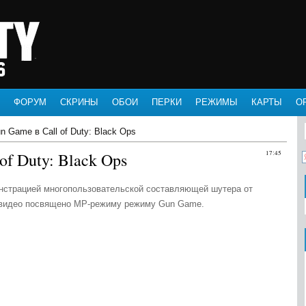
ФОРУМ
СКРИНЫ
ОБОИ
ПЕРКИ
РЕЖИМЫ
КАРТЫ
О
 Game в Call of Duty: Black Ops
f Duty: Black Ops
17:45
онстрацией многопользовательской составляющей шутера от
Это видео посвящено MP-режиму режиму Gun Game.