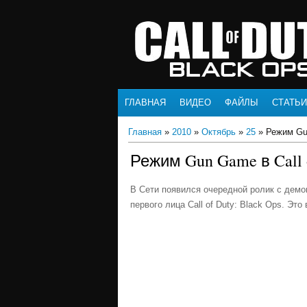
ГЛАВНАЯ
ВИДЕО
ФАЙЛЫ
СТАТЬИ
Главная
»
2010
»
Октябрь
»
25
» Режим Gun
Режим Gun Game в Call o
В Сети появился очередной ролик с дем
первого лица Call of Duty: Black Ops. 