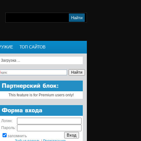
РУЖИЕ
ТОП САЙТОВ
Загрузка ...
This feature is for Premium users only!
Логин:
Пароль:
запомнить