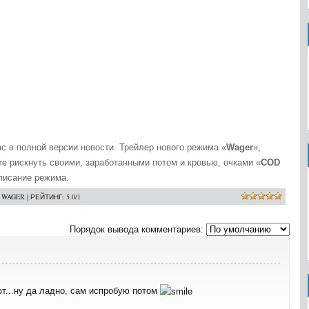
с в полной версии новости. Трейлер нового режима «
Wager
»,
те рискнуть своими, заработанными потом и кровью, очками «
COD
писание режима.
:
WAGER
|
РЕЙТИНГ
:
5.0
/
1
Порядок вывода комментариев:
ют...ну да ладно, сам испробую потом