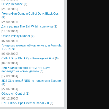
Обзор Defiance
(
0
)
[25.10.2010]
Режим Gun Game в Call of Duty: Black Ops
(
0
)
[24.09.2014]
Дата релиза The Evil Within сдвинута
(
1
)
[18.10.2014]
Обзор Infinity Runner
(
0
)
[07.08.2014]
Гонщикам готовят обновление для Formula
1 2014
(
0
)
[03.09.2010]
Call of Duty: Black Ops Командный бой
(
0
)
[04.10.2014]
Дин Холл заявляет о том, что DayZ
переедет на новый движок
(
0
)
[12.09.2014]
3DS XL с темой NES не появится в Европе
(
0
)
[22.06.2014]
Обзор Air Control
(
1
)
[07.12.2010]
CoD7 Black Ops External Radar 2.0
(
0
)