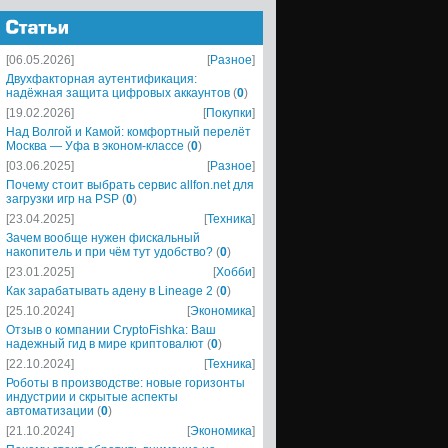
[06.05.2026]
[
Разное
]
Двухфакторная аутентификация:
надёжная защита цифровых аккаунтов
(
0
)
[19.02.2026]
[
Покупки
]
Над Волгой и Камой: комфортный перелёт
Москва — Уфа в эконом-классе
(
0
)
[03.06.2025]
[
Разное
]
Почему стоит выбрать сервис allfon.net для
загрузки игр на PSP
(
0
)
[23.04.2025]
[
Техника
]
Зачем вообще нужен фискальный
накопитель и при чём тут удобство?
(
0
)
[23.01.2025]
[
Хобби
]
Как зарабатывать адену в Lineage 2
(
0
)
[25.10.2024]
[
Экономика
]
Отзыв о компании CryptoFishka: Ваш
надежный гид в мире криптовалют
(
0
)
[22.10.2024]
[
Техника
]
Роботы в производстве: новые горизонты
индустрии и скрытые аспекты
автоматизации
(
0
)
[21.10.2024]
[
Экономика
]