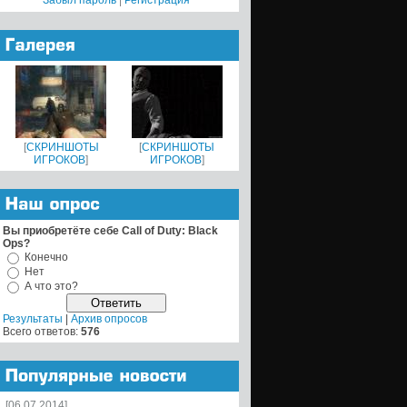
Забыл пароль
|
Регистрация
[
СКРИНШОТЫ
[
СКРИНШОТЫ
ИГРОКОВ
]
ИГРОКОВ
]
Вы приобретёте себе Call of Duty: Black
Ops?
Конечно
Нет
А что это?
Результаты
|
Архив опросов
Всего ответов:
576
[06.07.2014]