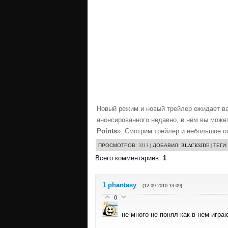
Новый режим и новый трейлер ожидает ва
анонсированного недавно, в нём вы може
Points
». Смотрим трейлер и небольшое о
ПРОСМОТРОВ
: 3213 |
ДОБАВИЛ
:
BLACKSIDE
|
ТЕГИ
Всего комментариев
:
1
1
phantasy
(12.09.2010 13:09)
0
не много не понял как в нем игра