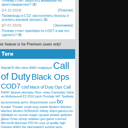
Почему стоит обратить внимание на
криптомаркетинг?
(
0
)
[14.10.2024]
[
Покупки
]
Промокоды в CS2: как получить бонусы и
усилить игровой процесс
(
0
)
[07.07.2024]
[
Экономика
]
Почему стоит приобрести USDT и как это
сделать?
(
0
)
is feature is for Premium users only!
Call
treyarch
Win
обои
WMD
multiplayer
of Duty
Black Ops
COD7
cod
black
of
Duty
Ops
Call
trailer
форум
аватары
Xbox
темы
Gameplay
nokia
чит
на Мобильный
E3 2010
pack
Prestige
Трейнер
bo
мультиплеер
perks
Sharpshooter
save
Конфиг
Theater mode
мод
зомби
Modern Warfare
Activision
Warfare
Modern
Infinity Ward
gamescom
превью
no russian
wager
оружие
режим
арбалет
Джош Олин
обзор
radiation
gun game
cracked
Microsoft
blackops
PS3
for-your
yt quality high
video
Gaming
fps
playstation3
summit
guns