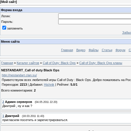
[
Мой сайт
]
Форма входа
Логин:
Пароль:
запомнить
Забыл
Меню сайта
Главная
Видео
Файлы
Статьи
Форум
С
Главная
»
Каталог сайтов
»
Call of Duty: Black Ops
»
Call of Duty: Black Ops кланы
NESTANDART_Call of duty Black Ops
http://nestandart.clan.su/
Приветствуем всех любителей игры Call of Duty : Black Ops. Добро пожаловать на Ро
Переходов
:
2213
|
Добавил
:
Hishnik
|
Рейтинг
:
5.0
/
1
Всего комментариев
:
2
2
Админ серверов
(04.05.2011 22:20)
Дмитрий , ну и как ?
1
Дмитрий
(18.03.2011 11:43)
пригласили посетить и зарегистрироваться.