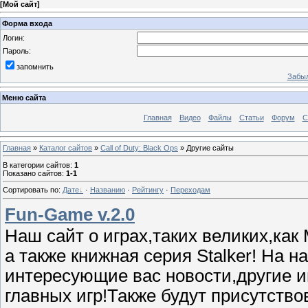
[
Мой сайт
]
Форма входа
Логин:
Пароль:
запомнить
Забыл
Меню сайта
Главная
Видео
Файлы
Статьи
Форум
С
Главная
»
Каталог сайтов
»
Call of Duty: Black Ops
» Другие сайты
В категории сайтов
:
1
Показано сайтов
:
1-1
Сортировать по
:
Дате
·
Названию
·
Рейтингу
·
Переходам
Fun-Game v.2.0
Наш сайт о играх,таких великих,как M
а также книжная серия Stalker! На 
интересующие вас новости,другие 
главных игр!Также будут присутство