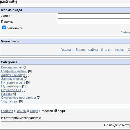
[
Мой сайт
]
Форма входа
Логин:
Пароль:
запомнить
Забыл
Меню сайта
Главная
Видео
Файлы
Статьи
Форум
С
Categories
Безопасность
[0]
Графика и дизайн
[0]
Железный софт
[0]
Запись дисков
[0]
Интернет и сеть
[0]
Мультимедиа
[1]
Офисное ПО
[0]
Разное
[0]
Системные программы
[0]
Эмуляторы
[0]
Главная
»
Файлы
»
Софт
» Железный софт
В категории материалов
:
0
Не найдено мате