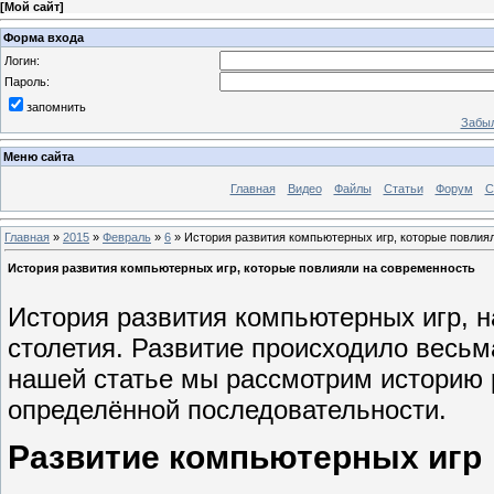
[
Мой сайт
]
Форма входа
Логин:
Пароль:
запомнить
Забыл
Меню сайта
Главная
Видео
Файлы
Статьи
Форум
С
Главная
»
2015
»
Февраль
»
6
» История развития компьютерных игр, которые повлия
История развития компьютерных игр, которые повлияли на современность
История развития компьютерных игр, н
столетия. Развитие происходило весьм
нашей статье мы рассмотрим историю 
определённой последовательности.
Развитие компьютерных игр