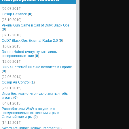
[06.07.2014]
Обзор Defiance
(
0
)
[25.10.2010]
Режим Gun Game в Call of Duty: Black Ops
(
0
)
[07.12.2010]
CoD7 Black Ops External Radar 2.0
(
0
)
[16.02.2015]
Экшен Hatred смогут купить лишь
совершеннолетние
(
0
)
[12.09.2014]
3DS XL с темой NES не появится в Европе
(
0
)
[22.06.2014]
Обзор Air Control
(
1
)
[26.01.2015]
Игры бесплатно: что нужно знать, чтобы
играть
(
0
)
[04.01.2015]
Разработчики WoW выступили с
предложением о включении игры в
Олимпийские игры
(
0
)
[14.12.2014]
Sword Art Online: Hollow Fragment
(
0
)