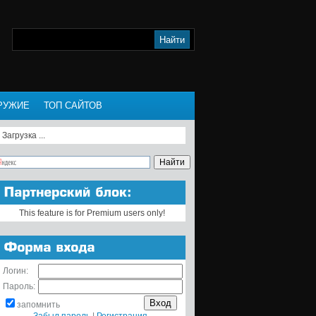
РУЖИЕ
ТОП САЙТОВ
Загрузка ...
This feature is for Premium users only!
Логин:
Пароль:
запомнить