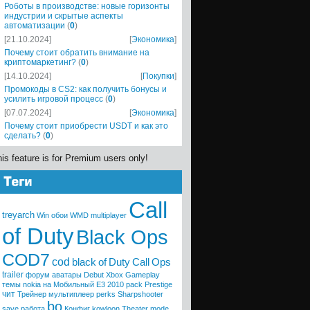
Роботы в производстве: новые горизонты
индустрии и скрытые аспекты
автоматизации
(
0
)
[21.10.2024]
[
Экономика
]
Почему стоит обратить внимание на
криптомаркетинг?
(
0
)
[14.10.2024]
[
Покупки
]
Промокоды в CS2: как получить бонусы и
усилить игровой процесс
(
0
)
[07.07.2024]
[
Экономика
]
Почему стоит приобрести USDT и как это
сделать?
(
0
)
is feature is for Premium users only!
Call
treyarch
Win
обои
WMD
multiplayer
of Duty
Black Ops
COD7
cod
black
of
Duty
Call
Ops
trailer
форум
аватары
Debut
Xbox
Gameplay
темы
nokia
на Мобильный
E3 2010
pack
Prestige
чит
Трейнер
мультиплеер
perks
Sharpshooter
bo
save
работа
Конфиг
kowloon
Theater mode