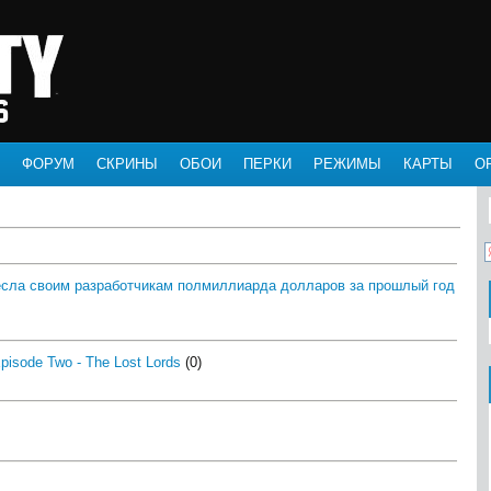
ФОРУМ
СКРИНЫ
ОБОИ
ПЕРКИ
РЕЖИМЫ
КАРТЫ
О
несла своим разработчикам полмиллиарда долларов за прошлый год
pisode Two - The Lost Lords
(0)