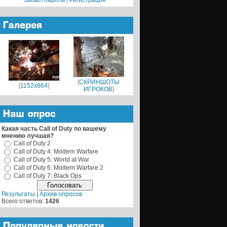
Забыл пароль
|
Регистрация
[
СКРИНШОТЫ
[
1152x864
]
ИГРОКОВ
]
Какая часть Call of Duty по вашему
мнению лучшая?
Call of Duty 2
Call of Duty 4: Modern Warfare
Call of Duty 5: World at War
Call of Duty 6: Modern Warfare 2
Call of Duty 7: Black Ops
Результаты
|
Архив опросов
Всего ответов:
1426