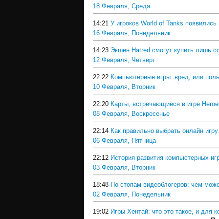
18 Февраля, Среда
14:21
У игроков World of Tanks появилис
16 Февраля, Понедельник
14:23
Экшен Hatred смогут купить лишь 
12 Февраля, Четверг
22:22
Компьютерные игры: вред, или пол
10 Февраля, Вторник
22:20
Карты, встречающиеся в игре Heroes
08 Февраля, Воскресенье
22:14
Как правильно выбрать онлайн игру
06 Февраля, Пятница
22:12
История развития компьютерных игр
03 Февраля, Вторник
18:48
По стопам видеоблогеров: чем може
02 Февраля, Понедельник
19:02
Игры Хентай: что это такое, и для 