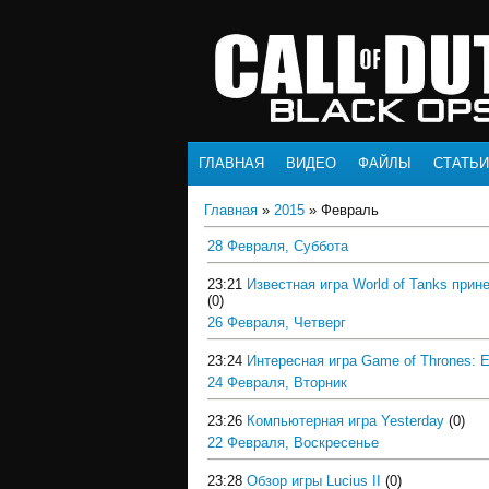
ГЛАВНАЯ
ВИДЕО
ФАЙЛЫ
СТАТЬИ
Главная
»
2015
»
Февраль
28 Февраля, Суббота
23:21
Известная игра World of Tanks при
(0)
26 Февраля, Четверг
23:24
Интересная игра Game of Thrones: E
24 Февраля, Вторник
23:26
Компьютерная игра Yesterday
(0)
22 Февраля, Воскресенье
23:28
Обзор игры Lucius II
(0)