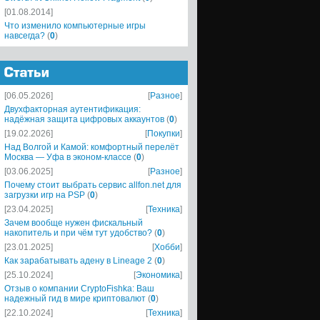
[01.08.2014]
Что изменило компьютерные игры
навсегда?
(
0
)
[06.05.2026]
[
Разное
]
Двухфакторная аутентификация:
надёжная защита цифровых аккаунтов
(
0
)
[19.02.2026]
[
Покупки
]
Над Волгой и Камой: комфортный перелёт
Москва — Уфа в эконом-классе
(
0
)
[03.06.2025]
[
Разное
]
Почему стоит выбрать сервис allfon.net для
загрузки игр на PSP
(
0
)
[23.04.2025]
[
Техника
]
Зачем вообще нужен фискальный
накопитель и при чём тут удобство?
(
0
)
[23.01.2025]
[
Хобби
]
Как зарабатывать адену в Lineage 2
(
0
)
[25.10.2024]
[
Экономика
]
Отзыв о компании CryptoFishka: Ваш
надежный гид в мире криптовалют
(
0
)
[22.10.2024]
[
Техника
]