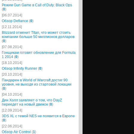
Режим Gun Game в Call of Duty: Black Ops
(
0
)
[06.07.2014]
Обзор Defiance
(
0
)
[12.11.2014]
Blizzard отменит Titan, что может стоить
компании больше 50 миллионов долларов
(
0
)
[07.08.2014]
Гонщикам готовят обновление для Formula
1 2014
(
0
)
[18.10.2014]
Обзор Infinity Runner
(
0
)
[20.10.2014]
Пандарен в World of Warcraft достиг 90
уровня, не выходя из стартовой локации
(
0
)
[04.10.2014]
Дин Холл заявляет о том, что DayZ
переедет на новый движок
(
0
)
[12.09.2014]
3DS XL с темой NES не появится в Европе
(
0
)
[22.06.2014]
Обзор Air Control
(
1
)