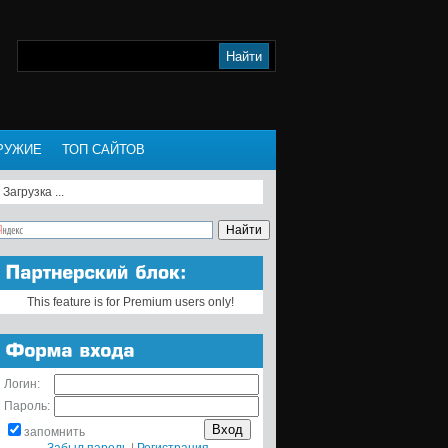
РУЖИЕ
ТОП САЙТОВ
Загрузка ...
This feature is for Premium users only!
Логин:
Пароль:
запомнить