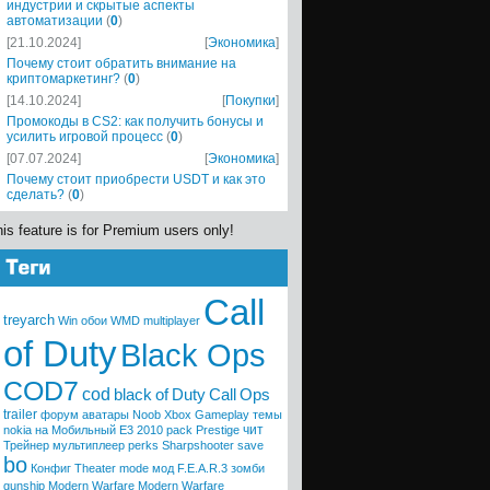
индустрии и скрытые аспекты
автоматизации
(
0
)
[21.10.2024]
[
Экономика
]
Почему стоит обратить внимание на
криптомаркетинг?
(
0
)
[14.10.2024]
[
Покупки
]
Промокоды в CS2: как получить бонусы и
усилить игровой процесс
(
0
)
[07.07.2024]
[
Экономика
]
Почему стоит приобрести USDT и как это
сделать?
(
0
)
is feature is for Premium users only!
Call
treyarch
Win
обои
WMD
multiplayer
of Duty
Black Ops
COD7
cod
black
of
Duty
Call
Ops
trailer
форум
аватары
Noob
Xbox
Gameplay
темы
чит
nokia
на Мобильный
E3 2010
pack
Prestige
Трейнер
мультиплеер
perks
Sharpshooter
save
bo
Конфиг
Theater mode
мод
F.E.A.R.3
зомби
gunship
Modern Warfare
Modern
Warfare