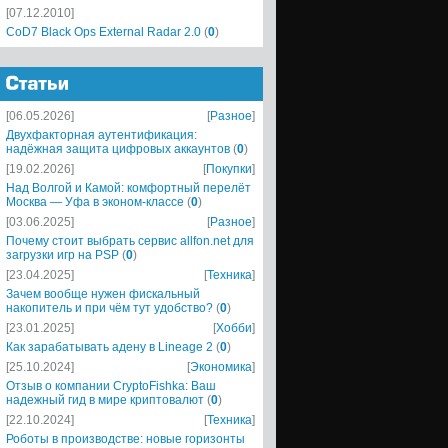
[07.12.2010]
CoD7 Black Ops External Radar 2.0
(
0
)
[06.05.2026]
[
Разное
]
Двухфакторная аутентификация:
надёжная защита цифровых аккаунтов
(
0
)
[19.02.2026]
[
Покупки
]
Над Волгой и Камой: комфортный перелёт
Москва — Уфа в эконом-классе
(
0
)
[03.06.2025]
[
Разное
]
Почему стоит выбрать сервис allfon.net для
загрузки игр на PSP
(
0
)
[23.04.2025]
[
Техника
]
Зачем вообще нужен фискальный
накопитель и при чём тут удобство?
(
0
)
[23.01.2025]
[
Хобби
]
Как зарабатывать адену в Lineage 2
(
0
)
[25.10.2024]
[
Экономика
]
Отзыв о компании CryptoFishka: Ваш
надежный гид в мире криптовалют
(
0
)
[22.10.2024]
[
Техника
]
Роботы в производстве: новые горизонты