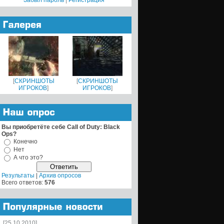
Забыл пароль
|
Регистрация
[
СКРИНШОТЫ
[
СКРИНШОТЫ
ИГРОКОВ
]
ИГРОКОВ
]
Вы приобретёте себе Call of Duty: Black
Ops?
Конечно
Нет
А что это?
Результаты
|
Архив опросов
Всего ответов:
576
[25.10.2010]