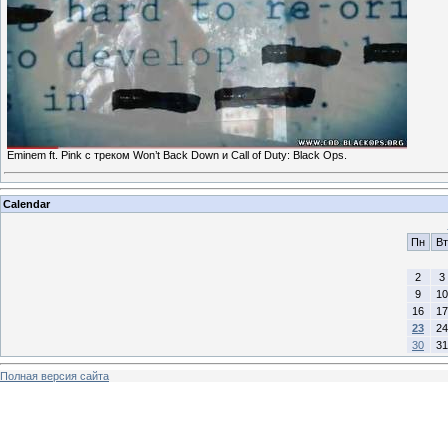
Eminem ft. Pink с треком Won’t Back Down и Call of Duty: Black Ops.
Calendar
Пн
Вт
2
3
9
10
16
17
23
24
30
31
Полная версия сайта