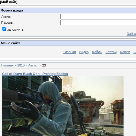
[
Мой сайт
]
Форма входа
Логин:
Пароль:
запомнить
Забыл
Меню сайта
Главная
Видео
Файлы
Статьи
Форум
С
Главная
»
2010
»
Август
»
23
Call of Duty: Black Ops - Prestige Edition