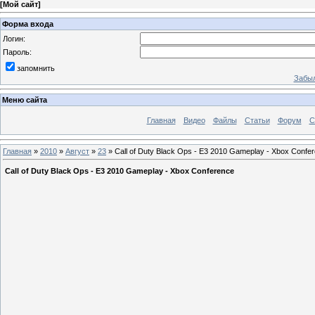
[
Мой сайт
]
Форма входа
Логин:
Пароль:
запомнить
Забыл
Меню сайта
Главная
Видео
Файлы
Статьи
Форум
С
Главная
»
2010
»
Август
»
23
» Call of Duty Black Ops - E3 2010 Gameplay - Xbox Confe
Call of Duty Black Ops - E3 2010 Gameplay - Xbox Conference