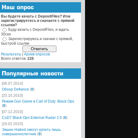
Вы будете качать с DepositFiles? Или
зарегистрируетесь и скачаете с прямой
ссылки?
Буду качать с DepositFiles, и ждать
30сек
Зарегистрируюсь и скачаю с прямой,
быстрой ссылки
Результаты
|
Архив опросов
Всего ответов:
226
[06.07.2014]
Обзор Defiance
(
0
)
[25.10.2010]
Режим Gun Game в Call of Duty: Black Ops
(
0
)
[07.12.2010]
CoD7 Black Ops External Radar 2.0
(
0
)
[16.02.2015]
Экшен Hatred смогут купить лишь
совершеннолетние
(
0
)