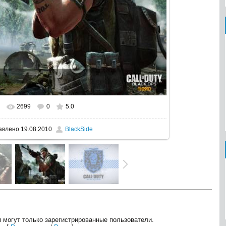
2699
0
5.0
реальном размере
1024x768
/ 116.9Kb
авлено
19.08.2010
BlackSide
 могут только зарегистрированные пользователи.