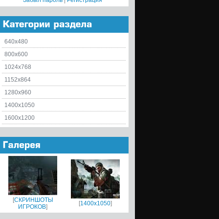
Забыл пароль
|
Регистрация
640x480
800x600
1024x768
1152x864
1280x960
1400x1050
1600x1200
[
СКРИНШОТЫ
[
1400x1050
]
ИГРОКОВ
]