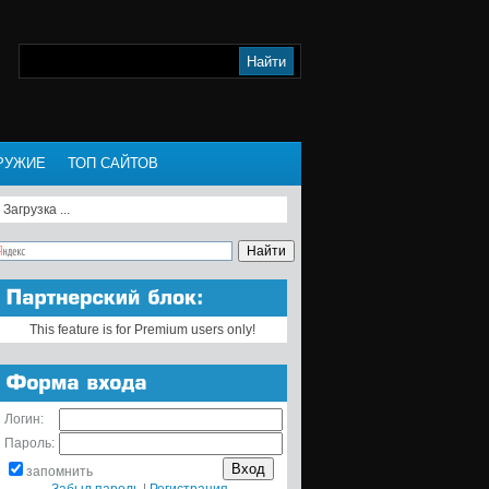
РУЖИЕ
ТОП САЙТОВ
Загрузка ...
This feature is for Premium users only!
Логин:
Пароль:
запомнить