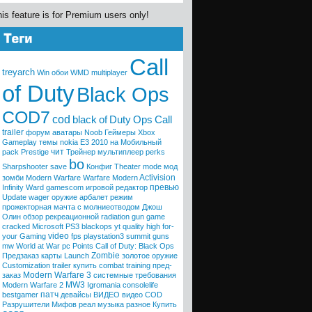
is feature is for Premium users only!
Call
treyarch
Win
обои
WMD
multiplayer
of Duty
Black Ops
COD7
cod
black
of
Duty
Ops
Call
trailer
форум
аватары
Noob
Геймеры
Xbox
Gameplay
темы
nokia
E3 2010
на Мобильный
чит
pack
Prestige
Трейнер
мультиплеер
perks
bo
Sharpshooter
save
Конфиг
Theater mode
мод
Activision
зомби
Modern Warfare
Warfare
Modern
превью
Infinity Ward
gamescom
игровой редактор
Update
wager
оружие
арбалет
режим
прожекторная мачта с молниеотводом
Джош
Олин
обзор
рекреационной
radiation
gun game
cracked
Microsoft
PS3
blackops
yt quality high
for-
video
your
Gaming
fps
playstation3
summit
guns
mw
World at War
pc
Points
Call of Duty: Black Ops
Zombie
Предзаказ
карты
Launch
золотое оружие
Customization trailer
купить
combat training
пред-
Modern Warfare 3
заказ
системные требования
MW3
Modern Warfare 2
Igromania
consolelife
патч
bestgamer
девайсы
ВИДЕО
видео COD
Разрушители Мифов
реал
музыка
разное
Купить