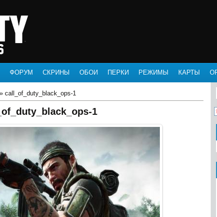
ФОРУМ
СКРИНЫ
ОБОИ
ПЕРКИ
РЕЖИМЫ
КАРТЫ
О
» call_of_duty_black_ops-1
_of_duty_black_ops-1