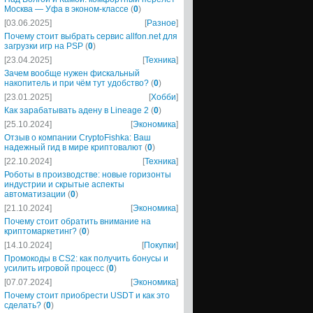
Москва — Уфа в эконом-классе
(
0
)
[03.06.2025]
[
Разное
]
Почему стоит выбрать сервис allfon.net для
загрузки игр на PSP
(
0
)
[23.04.2025]
[
Техника
]
Зачем вообще нужен фискальный
накопитель и при чём тут удобство?
(
0
)
[23.01.2025]
[
Хобби
]
Как зарабатывать адену в Lineage 2
(
0
)
[25.10.2024]
[
Экономика
]
Отзыв о компании CryptoFishka: Ваш
надежный гид в мире криптовалют
(
0
)
[22.10.2024]
[
Техника
]
Роботы в производстве: новые горизонты
индустрии и скрытые аспекты
автоматизации
(
0
)
[21.10.2024]
[
Экономика
]
Почему стоит обратить внимание на
криптомаркетинг?
(
0
)
[14.10.2024]
[
Покупки
]
Промокоды в CS2: как получить бонусы и
усилить игровой процесс
(
0
)
[07.07.2024]
[
Экономика
]
Почему стоит приобрести USDT и как это
сделать?
(
0
)