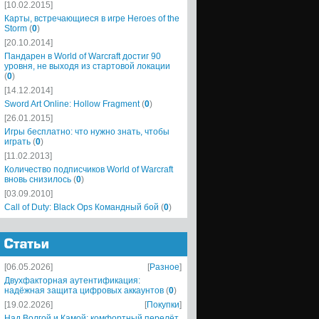
[10.02.2015]
Карты, встречающиеся в игре Heroes of the
Storm
(
0
)
[20.10.2014]
Пандарен в World of Warcraft достиг 90
уровня, не выходя из стартовой локации
(
0
)
[14.12.2014]
Sword Art Online: Hollow Fragment
(
0
)
[26.01.2015]
Игры бесплатно: что нужно знать, чтобы
играть
(
0
)
[11.02.2013]
Количество подписчиков World of Warcraft
вновь снизилось
(
0
)
[03.09.2010]
Call of Duty: Black Ops Командный бой
(
0
)
[06.05.2026]
[
Разное
]
Двухфакторная аутентификация:
надёжная защита цифровых аккаунтов
(
0
)
[19.02.2026]
[
Покупки
]
Над Волгой и Камой: комфортный перелёт