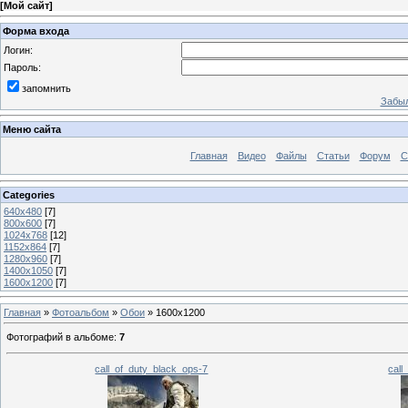
[
Мой сайт
]
Форма входа
Логин:
Пароль:
запомнить
Забыл
Меню сайта
Главная
Видео
Файлы
Статьи
Форум
С
Categories
640x480
[7]
800x600
[7]
1024x768
[12]
1152x864
[7]
1280x960
[7]
1400x1050
[7]
1600x1200
[7]
Главная
»
Фотоальбом
»
Обои
» 1600x1200
Фотографий в альбоме
:
7
call_of_duty_black_ops-7
call