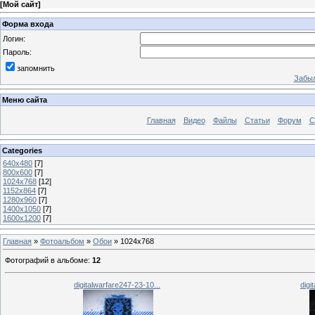
[
Мой сайт
]
Форма входа
Логин:
Пароль:
запомнить
Забыл
Меню сайта
Главная
Видео
Файлы
Статьи
Форум
С
Categories
640x480
[7]
800x600
[7]
1024x768
[12]
1152x864
[7]
1280x960
[7]
1400x1050
[7]
1600x1200
[7]
Главная
»
Фотоальбом
»
Обои
» 1024x768
Фотографий в альбоме
:
12
digitalwarfare247-23-10...
digi