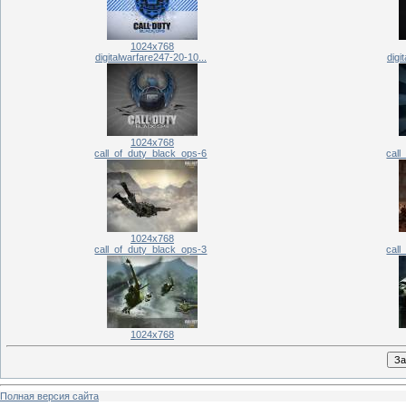
1024x768
digitalwarfare247-20-10...
digi
1024x768
call_of_duty_black_ops-6
call
1024x768
call_of_duty_black_ops-3
call
1024x768
Полная версия сайта