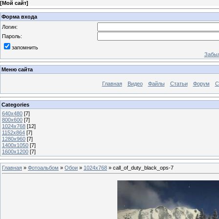
[
Мой сайт
]
Форма входа
Логин:
Пароль:
запомнить
Забыл
Меню сайта
Главная
Видео
Файлы
Статьи
Форум
С
Categories
640x480
[7]
800x600
[7]
1024x768
[12]
1152x864
[7]
1280x960
[7]
1400x1050
[7]
1600x1200
[7]
Главная
»
Фотоальбом
»
Обои
»
1024x768
» call_of_duty_black_ops-7