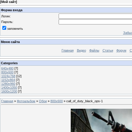
[
Мой сайт
]
Форма входа
Логин:
Пароль:
запомнить
Забыл
Меню сайта
Главная
Видео
Файлы
Статьи
Форум
С
Categories
640x480
[7]
800x600
[7]
1024x768
[12]
1152x864
[7]
1280x960
[7]
1400x1050
[7]
1600x1200
[7]
Главная
»
Фотоальбом
»
Обои
»
800x600
» call_of_duty_black_ops-1