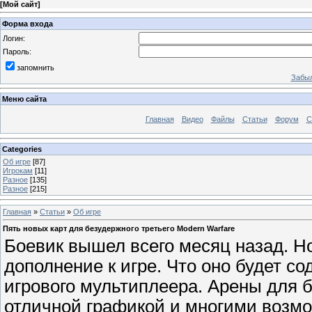
[
Мой сайт
]
Форма входа
Логин:
Пароль:
запомнить
Забыл
Меню сайта
Главная
Видео
Файлы
Статьи
Форум
С
Categories
Об игре
[87]
Игрокам
[11]
Разное
[135]
Разное
[215]
Главная
»
Статьи
»
Об игре
Пять новых карт для безудержного третьего Modern Warfare
Боевик вышел всего месяц назад. Но 
дополнение к игре. Что оно будет со
игрового мультиплеера. Арены для б
отличной графикой и многими возмо