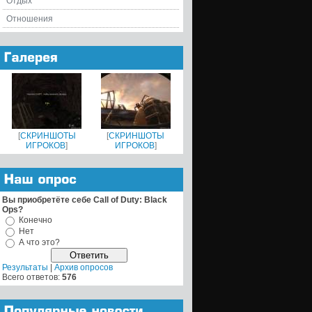
Отдых
Отношения
[
СКРИНШОТЫ
[
СКРИНШОТЫ
ИГРОКОВ
]
ИГРОКОВ
]
Вы приобретёте себе Call of Duty: Black
Ops?
Конечно
Нет
А что это?
Результаты
|
Архив опросов
Всего ответов:
576