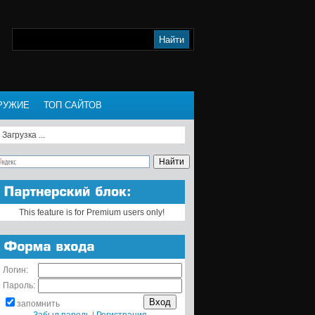
РУЖИЕ
ТОП САЙТОВ
Загрузка ...
This feature is for Premium users only!
Логин:
Пароль:
запомнить