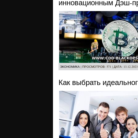
инновационным Дэш-п
ЭКОНОМИКА
|
ПРОСМОТРОВ:
571
|
ДАТА:
13.12.2023
Как выбрать идеальног