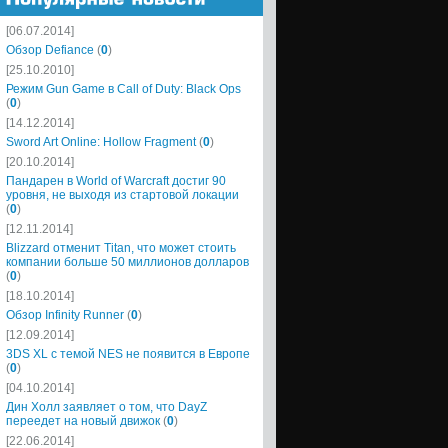
[06.07.2014]
Обзор Defiance
(
0
)
[25.10.2010]
Режим Gun Game в Call of Duty: Black Ops
(
0
)
[14.12.2014]
Sword Art Online: Hollow Fragment
(
0
)
[20.10.2014]
Пандарен в World of Warcraft достиг 90
уровня, не выходя из стартовой локации
(
0
)
[12.11.2014]
Blizzard отменит Titan, что может стоить
компании больше 50 миллионов долларов
(
0
)
[18.10.2014]
Обзор Infinity Runner
(
0
)
[12.09.2014]
3DS XL с темой NES не появится в Европе
(
0
)
[04.10.2014]
Дин Холл заявляет о том, что DayZ
переедет на новый движок
(
0
)
[22.06.2014]