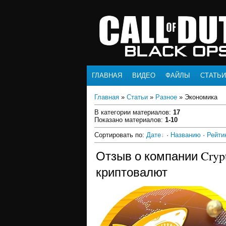
ГЛАВНАЯ
ВИДЕО
ФАЙЛЫ
СТАТЬИ
Главная
»
Статьи
»
Разное
» Экономика
В категории материалов
:
17
Показано материалов
:
1-10
Сортировать по
:
Дате
·
Названию
·
Рейти
Отзыв о компании Cryp
криптовалют