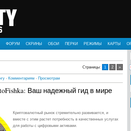
ФОРУМ
СКРИНЫ
ОБОИ
ПЕРКИ
РЕЖИМЫ
КАРТЫ
О
Страницы
:
1
2
»
нгу
·
Комментариям
·
Просмотрам
toFishka: Ваш надежный гид в мире
Криптовалютный рынок стремительно развивается, и
вместе с этим растет потребность в качественных услугах
для работы с цифровыми активами.