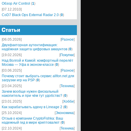
Обзор Air Control
(
1
)
[07.12.2010]
CoD7 Black Ops External Radar 2.0
(
0
)
[06.05.2026]
[
Разное
]
Двухфакторная аутентификация:
надёжная защита цифровых аккаунтов
(
0
)
[19.02.2026]
[
Покупки
]
Над Волгой и Камой: комфортный перелёт
Москва — Уфа в эконом-классе
(
0
)
[03.06.2025]
[
Разное
]
Почему стоит выбрать сервис allfon.net для
загрузки игр на PSP
(
0
)
[23.04.2025]
[
Техника
]
Зачем вообще нужен фискальный
накопитель и при чём тут удобство?
(
0
)
[23.01.2025]
[
Хобби
]
Как зарабатывать адену в Lineage 2
(
0
)
[25.10.2024]
[
Экономика
]
Отзыв о компании CryptoFishka: Ваш
надежный гид в мире криптовалют
(
0
)
[22.10.2024]
[
Техника
]