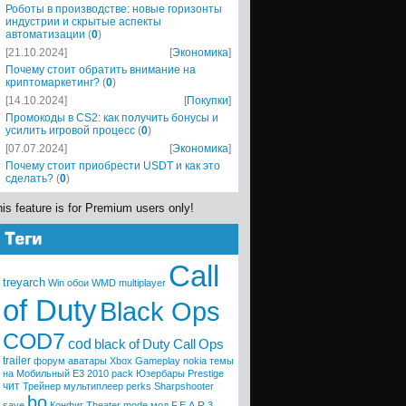
Роботы в производстве: новые горизонты
индустрии и скрытые аспекты
автоматизации
(
0
)
[21.10.2024]
[
Экономика
]
Почему стоит обратить внимание на
криптомаркетинг?
(
0
)
[14.10.2024]
[
Покупки
]
Промокоды в CS2: как получить бонусы и
усилить игровой процесс
(
0
)
[07.07.2024]
[
Экономика
]
Почему стоит приобрести USDT и как это
сделать?
(
0
)
is feature is for Premium users only!
Call
treyarch
Win
обои
WMD
multiplayer
of Duty
Black Ops
COD7
cod
black
of
Duty
Call
Ops
trailer
форум
аватары
Xbox
Gameplay
nokia
темы
на Мобильный
E3 2010
pack
Юзербары
Prestige
чит
Трейнер
мультиплеер
perks
Sharpshooter
bo
save
Конфиг
Theater mode
мод
F.E.A.R.3