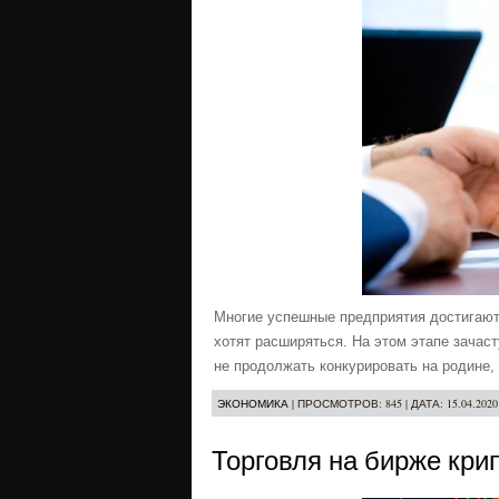
Многие успешные предприятия достигают 
хотят расширяться. На этом этапе зачас
не продолжать конкурировать на родине
ЭКОНОМИКА
|
ПРОСМОТРОВ:
845
|
ДАТА:
15.04.2020
Торговля на бирже кри