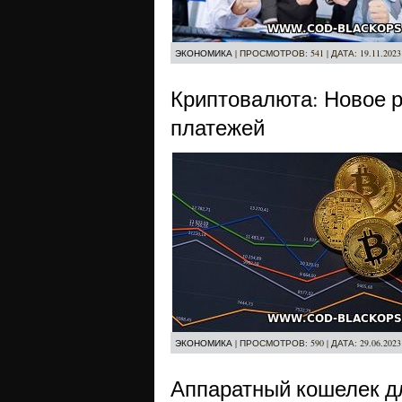
ЭКОНОМИКА
|
ПРОСМОТРОВ:
541
|
ДАТА:
19.11.2023
Криптовалюта: Новое 
платежей
ЭКОНОМИКА
|
ПРОСМОТРОВ:
590
|
ДАТА:
29.06.2023
Аппаратный кошелек д