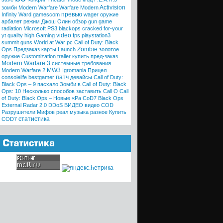
Activision
зомби
Modern Warfare
Warfare
Modern
превью
Infinity Ward
gamescom
wager
оружие
арбалет
режим
Джош Олин
обзор
gun game
radiation
Microsoft
PS3
blackops
cracked
for-your
video
yt quality high
Gaming
fps
playstation3
summit
guns
World at War
pc
Call of Duty: Black
Zombie
Ops
Предзаказ
карты
Launch
золотое
оружие
Customization trailer
купить
пред-заказ
Modern Warfare 3
системные требования
MW3
Modern Warfare 2
Igromania
Прицел
патч
consolelife
bestgamer
девайсы
Call of Duty:
Black Ops – 9 пасхало
Зомби в Call of Duty: Black
Ops: 10
Несколько способов заставить Call O
Call
of Duty: Black Ops – Новые «Ра
CoD7 Black Ops
External Radar 2.0
DDoS
ВИДЕО
видео COD
Разрушители Мифов
реал
музыка
разное
Купить
статистика
COD7