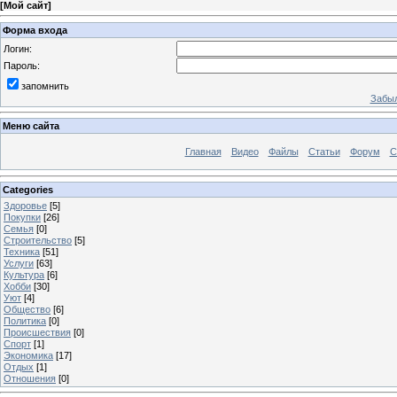
[
Мой сайт
]
Форма входа
Логин:
Пароль:
запомнить
Забыл
Меню сайта
Главная
Видео
Файлы
Статьи
Форум
С
Categories
Здоровье
[5]
Покупки
[26]
Семья
[0]
Строительство
[5]
Техника
[51]
Услуги
[63]
Культура
[6]
Хобби
[30]
Уют
[4]
Общество
[6]
Политика
[0]
Происшествия
[0]
Спорт
[1]
Экономика
[17]
Отдых
[1]
Отношения
[0]