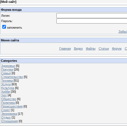
[
Мой сайт
]
Форма входа
Логин:
Пароль:
запомнить
Забыл
Меню сайта
Главная
Видео
Файлы
Статьи
Форум
С
Categories
Здоровье
[5]
Покупки
[26]
Семья
[0]
Строительство
[5]
Техника
[51]
Услуги
[63]
Культура
[6]
Хобби
[30]
Уют
[4]
Общество
[6]
Политика
[0]
Происшествия
[0]
Спорт
[1]
Экономика
[17]
Отдых
[1]
Отношения
[0]