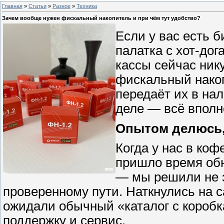
Главная
»
Статьи
»
Разное
»
Техника
Зачем вообще нужен фискальный накопитель и при чём тут удобство?
Если у вас есть 
палатка с хот-дог
кассы сейчас ник
фискальный накоп
передаёт их в на
деле — всё вполне
Опытом делюсь,
Когда у нас в ко
пришло время обн
— мы решили не э
проверенному пути. Наткнулись на 
ожидали обычный «каталог с короб
поддержку и сервис.