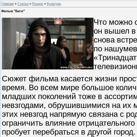
Главная
»
Статьи
»
Разное
»
Культура
Фильм "Беги"
Что можно 
он вышел в
снова встр
по нашумев
«Тринадцат
телевизион
Сюжет фильма касается жизни прост
время. Во всем мире большое колич
младших поколений тоже в ассортим
невзгодами, обрушившимися на их м
этих невзгод напрямую связана с ро
ограничить влияние отрицательного
пробует перебраться в другой город