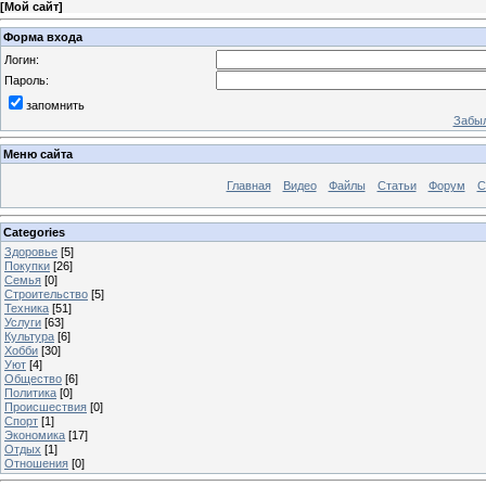
[
Мой сайт
]
Форма входа
Логин:
Пароль:
запомнить
Забыл
Меню сайта
Главная
Видео
Файлы
Статьи
Форум
С
Categories
Здоровье
[5]
Покупки
[26]
Семья
[0]
Строительство
[5]
Техника
[51]
Услуги
[63]
Культура
[6]
Хобби
[30]
Уют
[4]
Общество
[6]
Политика
[0]
Происшествия
[0]
Спорт
[1]
Экономика
[17]
Отдых
[1]
Отношения
[0]