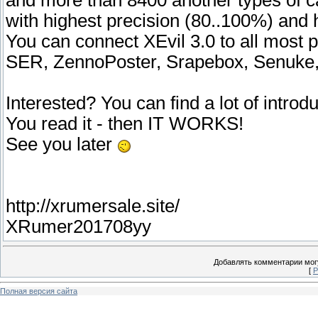
and more than 8400 another types of c
with highest precision (80..100%) and
You can connect XEvil 3.0 to all mo
SER, ZennoPoster, Srapebox, Senuke,
Interested? You can find a lot of intro
You read it - then IT WORKS!
See you later
http://xrumersale.site/
XRumer201708yy
Добавлять комментарии могу
[
Р
Полная версия сайта