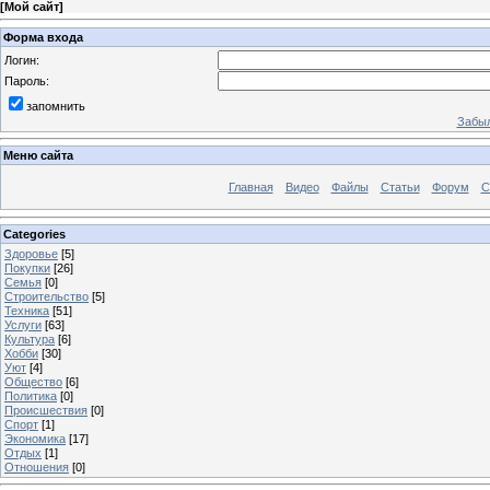
[
Мой сайт
]
Форма входа
Логин:
Пароль:
запомнить
Забыл
Меню сайта
Главная
Видео
Файлы
Статьи
Форум
С
Categories
Здоровье
[5]
Покупки
[26]
Семья
[0]
Строительство
[5]
Техника
[51]
Услуги
[63]
Культура
[6]
Хобби
[30]
Уют
[4]
Общество
[6]
Политика
[0]
Происшествия
[0]
Спорт
[1]
Экономика
[17]
Отдых
[1]
Отношения
[0]