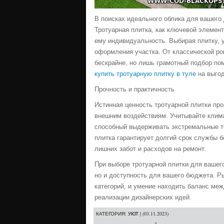
В поисках идеального облика для вашего 
Тротуарная плитка, как ключевой элемент
ему индивидуальность. Выбирая плитку, 
оформления участка. От классической ро
бескрайне, но лишь грамотный подбор п
купить тротуарную плитку в туле
на выгод
Прочность и практичность
Истинная ценность тротуарной плитки про
внешним воздействиям. Учитывайте клима
способный выдерживать экстремальные те
плитка гарантирует долгий срок службы б
лишних забот и расходов на ремонт.
При выборе тротуарной плитки для вашего
но и доступность для вашего бюджета. Р
категорий, и умение находить баланс ме
реализации дизайнерских идей.
КАТЕГОРИЯ
:
УЮТ
| (03.11.2023)