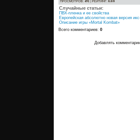
ПРОСМОТРОВ
:
491
|
РЕЙТИНГ
:
0.0
/
0
Случайные статьи:
ПВХ-пленка и ее свойства
Европейская абсолютно новая версия икс
Описание игры «Mortal Kombat»
Всего комментариев
:
0
Добавлять комментарии