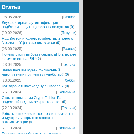
[06.05.2026]
[
Разное
]
Двухфакторная аутентификация:
надёжная защита цифровых аккаунтов
(
0
)
[19.02.2026]
[
Покупки
]
Над Волгой и Камой: комфортный перелёт
Москва — Уфа в эконом-классе
(
0
)
[03.06.2025]
[
Разное
]
Почему стоит выбрать сервис allfon.net для
загрузки игр на PSP
(
0
)
[23.04.2025]
[
Техника
]
Зачем вообще нужен фискальный
накопитель и при чём тут удобство?
(
0
)
[23.01.2025]
[
Хобби
]
Как зарабатывать адену в Lineage 2
(
0
)
[25.10.2024]
[
Экономика
]
Отзыв о компании CryptoFishka: Ваш
надежный гид в мире криптовалют
(
0
)
[22.10.2024]
[
Техника
]
Роботы в производстве: новые горизонты
индустрии и скрытые аспекты
автоматизации
(
0
)
[21.10.2024]
[
Экономика
]
Почему стоит обратить внимание на