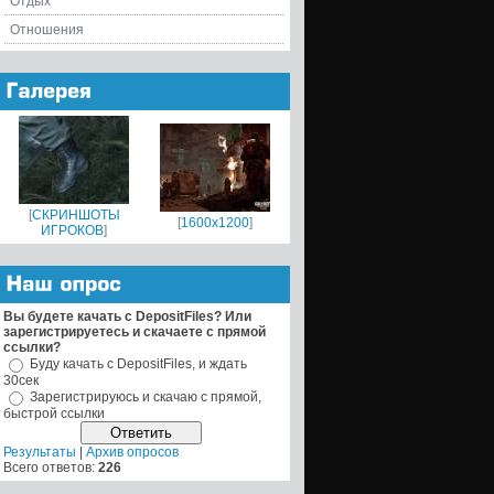
Отдых
Отношения
[
СКРИНШОТЫ
[
1600x1200
]
ИГРОКОВ
]
Вы будете качать с DepositFiles? Или
зарегистрируетесь и скачаете с прямой
ссылки?
Буду качать с DepositFiles, и ждать
30сек
Зарегистрируюсь и скачаю с прямой,
быстрой ссылки
Результаты
|
Архив опросов
Всего ответов:
226