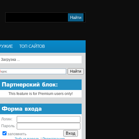
РУЖИЕ
ТОП САЙТОВ
Загрузка ...
This feature is for Premium users only!
Логин:
Пароль:
запомнить