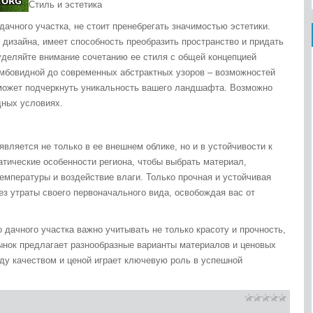
Стиль и эстетика
дачного участка, не стоит пренебрегать значимостью эстетики.
 дизайна, имеет способность преобразить пространство и придать
уделяйте внимание сочетанию ее стиля с общей концепцией
мбовидной до современных абстрактных узоров – возможностей
оможет подчеркнуть уникальность вашего ландшафта. Возможно
ных условиях.
является не только в ее внешнем облике, но и в устойчивости к
тические особенности региона, чтобы выбрать материал,
мпературы и воздействие влаги. Только прочная и устойчивая
ез утраты своего первоначального вида, освобождая вас от
 дачного участка важно учитывать не только красоту и прочность,
ынок предлагает разнообразные варианты материалов и ценовых
жду качеством и ценой играет ключевую роль в успешной