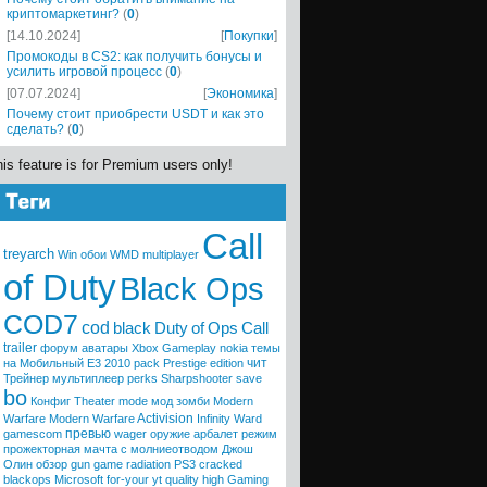
криптомаркетинг?
(
0
)
[14.10.2024]
[
Покупки
]
Промокоды в CS2: как получить бонусы и
усилить игровой процесс
(
0
)
[07.07.2024]
[
Экономика
]
Почему стоит приобрести USDT и как это
сделать?
(
0
)
is feature is for Premium users only!
Call
treyarch
Win
обои
WMD
multiplayer
of Duty
Black Ops
COD7
cod
black
Duty
of
Ops
Call
trailer
форум
аватары
Xbox
Gameplay
nokia
темы
чит
на Мобильный
E3 2010
pack
Prestige
edition
Трейнер
мультиплеер
perks
Sharpshooter
save
bo
Конфиг
Theater mode
мод
зомби
Modern
Activision
Warfare
Modern
Warfare
Infinity Ward
превью
gamescom
wager
оружие
арбалет
режим
прожекторная мачта с молниеотводом
Джош
Олин
обзор
gun game
radiation
PS3
cracked
blackops
Microsoft
for-your
yt quality high
Gaming