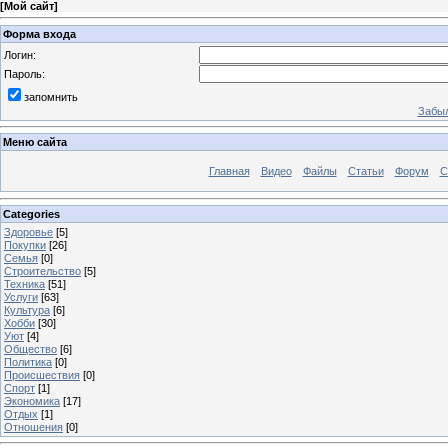
[
Мой сайт
]
Форма входа
Логин:
Пароль:
запомнить
Забыл
Меню сайта
Главная
Видео
Файлы
Статьи
Форум
С
Categories
Здоровье
[5]
Покупки
[26]
Семья
[0]
Строительство
[5]
Техника
[51]
Услуги
[63]
Культура
[6]
Хобби
[30]
Уют
[4]
Общество
[6]
Политика
[0]
Происшествия
[0]
Спорт
[1]
Экономика
[17]
Отдых
[1]
Отношения
[0]