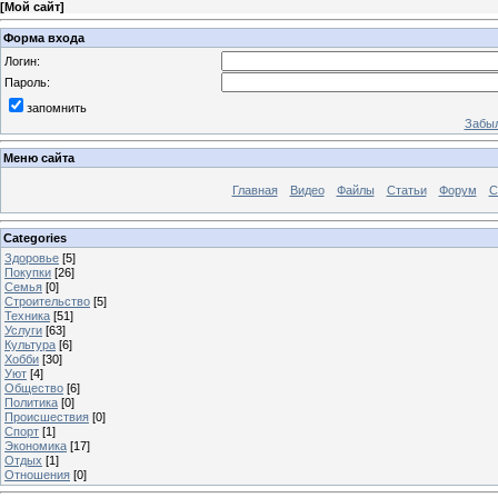
[
Мой сайт
]
Форма входа
Логин:
Пароль:
запомнить
Забыл
Меню сайта
Главная
Видео
Файлы
Статьи
Форум
С
Categories
Здоровье
[5]
Покупки
[26]
Семья
[0]
Строительство
[5]
Техника
[51]
Услуги
[63]
Культура
[6]
Хобби
[30]
Уют
[4]
Общество
[6]
Политика
[0]
Происшествия
[0]
Спорт
[1]
Экономика
[17]
Отдых
[1]
Отношения
[0]