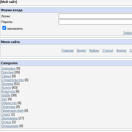
[
Мой сайт
]
Форма входа
Логин:
Пароль:
запомнить
Забыл
Меню сайта
Главная
Видео
Файлы
Статьи
Форум
С
Categories
Здоровье
[5]
Покупки
[26]
Семья
[0]
Строительство
[5]
Техника
[51]
Услуги
[63]
Культура
[6]
Хобби
[30]
Уют
[4]
Общество
[6]
Политика
[0]
Происшествия
[0]
Спорт
[1]
Экономика
[17]
Отдых
[1]
Отношения
[0]