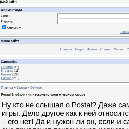
[
Мой сайт
]
Форма входа
Логин:
Пароль:
запомнить
Забыл
Меню сайта
Главная
Видео
Файлы
Статьи
Форум
С
Categories
Об игре
[87]
Игрокам
[11]
Разное
[135]
Разное
[215]
Главная
»
Статьи
»
Об игре
Postal 3: обзор или несколько слов о черном юморе
Ну кто не слышал о Postal? Даже с
игры. Дело другое как к ней относи
– его нет! Да и нужен ли он, если и