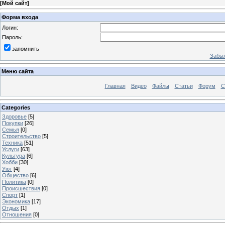
[
Мой сайт
]
Форма входа
Логин:
Пароль:
запомнить
Забыл
Меню сайта
Главная
Видео
Файлы
Статьи
Форум
С
Categories
Здоровье
[5]
Покупки
[26]
Семья
[0]
Строительство
[5]
Техника
[51]
Услуги
[63]
Культура
[6]
Хобби
[30]
Уют
[4]
Общество
[6]
Политика
[0]
Происшествия
[0]
Спорт
[1]
Экономика
[17]
Отдых
[1]
Отношения
[0]