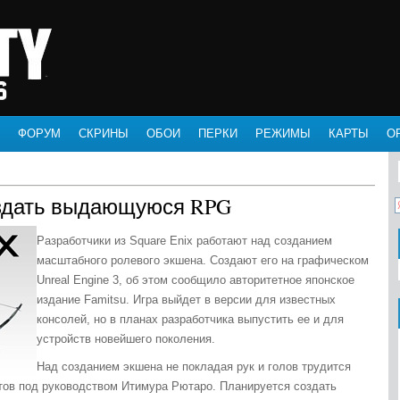
ФОРУМ
СКРИНЫ
ОБОИ
ПЕРКИ
РЕЖИМЫ
КАРТЫ
О
создать выдающуюся RPG
Разработчики из Square Enix работают над созданием
масштабного ролевого экшена. Создают его на графическом
Unreal Engine 3, об этом сообщило авторитетное японское
издание Famitsu. Игра выйдет в версии для известных
консолей, но в планах разработчика выпустить ее и для
устройств новейшего поколения.
Над созданием экшена не покладая рук и голов трудится
тов под руководством Итимура Рютаро. Планируется создать