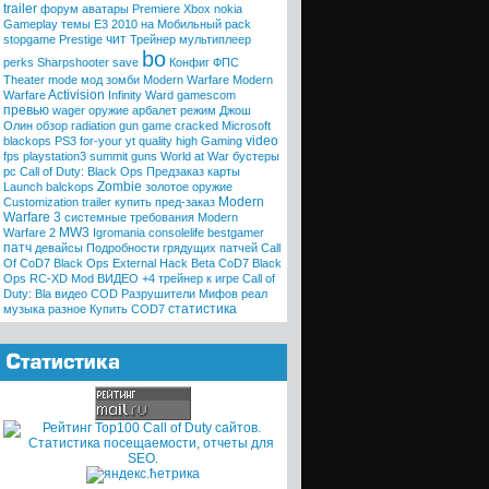
trailer
форум
аватары
Premiere
Xbox
nokia
Gameplay
темы
E3 2010
на Мобильный
pack
чит
stopgame
Prestige
Трейнер
мультиплеер
bo
perks
Sharpshooter
save
Конфиг
ФПС
Theater mode
мод
зомби
Modern Warfare
Modern
Activision
Warfare
Infinity Ward
gamescom
превью
wager
оружие
арбалет
режим
Джош
Олин
обзор
radiation
gun game
cracked
Microsoft
video
blackops
PS3
for-your
yt quality high
Gaming
fps
playstation3
summit
guns
World at War
бустеры
pc
Call of Duty: Black Ops
Предзаказ
карты
Zombie
Launch
balckops
золотое оружие
Modern
Customization trailer
купить
пред-заказ
Warfare 3
системные требования
Modern
MW3
Warfare 2
Igromania
consolelife
bestgamer
патч
девайсы
Подробности грядущих патчей Call
Of
CoD7 Black Ops External Hack Beta
CoD7 Black
Ops RC-XD Mod
ВИДЕО
+4 трейнер к игре Call of
Duty: Bla
видео COD
Разрушители Мифов
реал
статистика
музыка
разное
Купить COD7