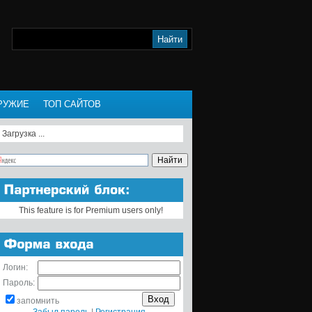
РУЖИЕ
ТОП САЙТОВ
Загрузка ...
This feature is for Premium users only!
Логин:
Пароль:
запомнить