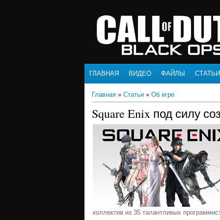
ГЛАВНАЯ
ВИДЕО
ФАЙЛЫ
СТАТЬИ
Главная
»
Статьи
»
Об игре
Square Enix под силу 
коллектив из 35 талантливых программис