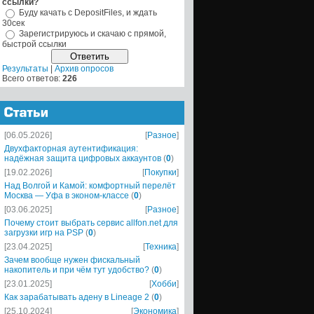
ссылки?
Буду качать с DepositFiles, и ждать
30сек
Зарегистрируюсь и скачаю с прямой,
быстрой ссылки
Результаты
|
Архив опросов
Всего ответов:
226
[06.05.2026]
[
Разное
]
Двухфакторная аутентификация:
надёжная защита цифровых аккаунтов
(
0
)
[19.02.2026]
[
Покупки
]
Над Волгой и Камой: комфортный перелёт
Москва — Уфа в эконом-классе
(
0
)
[03.06.2025]
[
Разное
]
Почему стоит выбрать сервис allfon.net для
загрузки игр на PSP
(
0
)
[23.04.2025]
[
Техника
]
Зачем вообще нужен фискальный
накопитель и при чём тут удобство?
(
0
)
[23.01.2025]
[
Хобби
]
Как зарабатывать адену в Lineage 2
(
0
)
[25.10.2024]
[
Экономика
]