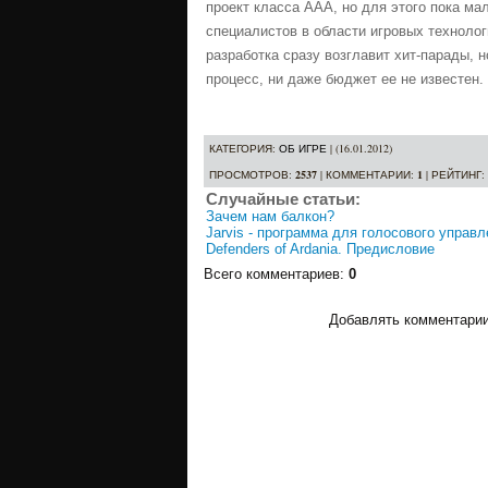
проект класса ААА, но для этого пока ма
специалистов в области игровых технологи
разработка сразу возглавит хит-парады, н
процесс, ни даже бюджет ее не известен.
КАТЕГОРИЯ
:
ОБ ИГРЕ
| (16.01.2012)
ПРОСМОТРОВ
:
2537
|
КОММЕНТАРИИ
:
1
|
РЕЙТИНГ
:
Случайные статьи:
Зачем нам балкон?
Jarvis - программа для голосового управ
Defenders of Ardania. Предисловие
Всего комментариев
:
0
Добавлять комментарии