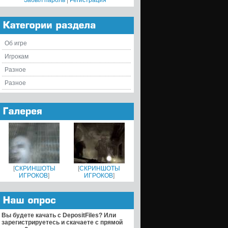
Забыл пароль
|
Регистрация
Об игре
Игрокам
Разное
Разное
[
СКРИНШОТЫ
[
СКРИНШОТЫ
ИГРОКОВ
]
ИГРОКОВ
]
Вы будете качать с DepositFiles? Или
зарегистрируетесь и скачаете с прямой