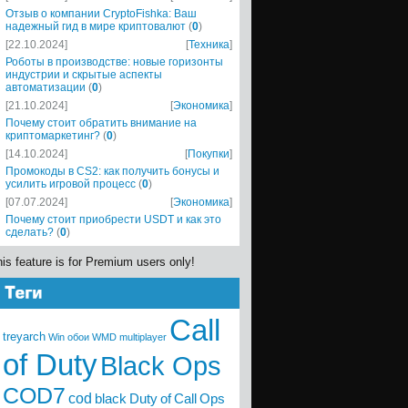
Отзыв о компании CryptoFishka: Ваш
надежный гид в мире криптовалют
(
0
)
[22.10.2024]
[
Техника
]
Роботы в производстве: новые горизонты
индустрии и скрытые аспекты
автоматизации
(
0
)
[21.10.2024]
[
Экономика
]
Почему стоит обратить внимание на
криптомаркетинг?
(
0
)
[14.10.2024]
[
Покупки
]
Промокоды в CS2: как получить бонусы и
усилить игровой процесс
(
0
)
[07.07.2024]
[
Экономика
]
Почему стоит приобрести USDT и как это
сделать?
(
0
)
is feature is for Premium users only!
Call
treyarch
Win
обои
WMD
multiplayer
of Duty
Black Ops
COD7
cod
black
Duty
of
Call
Ops