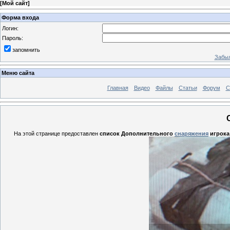
[
Мой сайт
]
Форма входа
Логин:
Пароль:
запомнить
Забыл
Меню сайта
Главная
Видео
Файлы
Статьи
Форум
С
На этой странице предоставлен
список Дополнительного
снаряжения
игрок